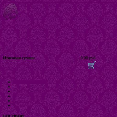
Интернет магазин бижутерии
"Ангелина"
Итоговая сумма:
0.00 руб
В корзину
Включить/выключить навигацию
Интернет-магазин
О нас
Оплата и доставка
Как купить бижутерию
Новости
Контакты
для связи