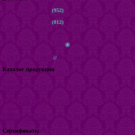
8
(952)
261-22-66
8
(812)
981-76-45
с 10.00 до 22.00 ежедневно
❀
zakaz
@
bijuteria-magazin.ru
Каталог продукции
Кольца
Браслеты
Бусы
Наборы бижутерии
Натуральный камень
Серьги
Броши
Безразмерные кольца
Сертификаты