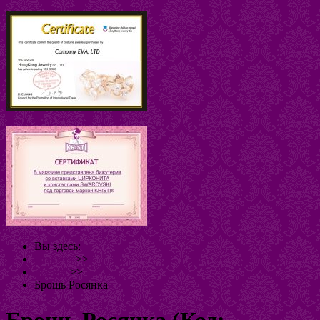
Вы здесь:
Главная
>>
Броши
>>
Брошь Росянка
Брошь Росянка
(Код: