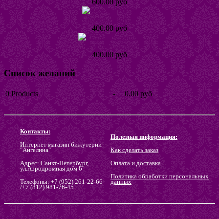
600.00 руб
Кольцо Тинта
400.00 руб
Кольцо Хеллике
400.00 руб
Список желаний
0
Products
-
0.00 руб
Go to wishlist
Контакты:
Полезная информация:
Интернет магазин бижутерии
"Ангелина"
Как сделать заказ
Адрес: Санкт-Петербург,
Оплата и доставка
ул.Аэродромная дом 6
Политика обработки персональных
Телефоны: +7 (952) 261-22-66
данных
/+7 (812) 981-76-45