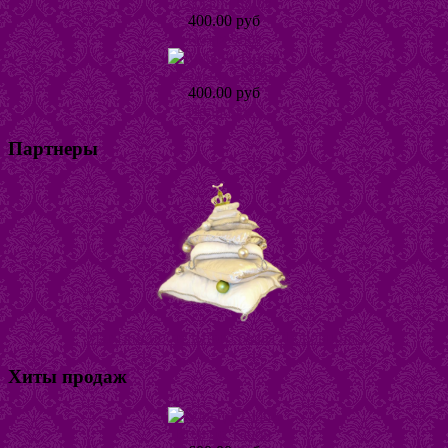
Серьги Наира
400.00 руб
Подробнее
Кольцо Тинта
400.00 руб
Подробнее
Партнеры
Магазин постельного белья "Горошина"
Хиты продаж
Кольцо Табби