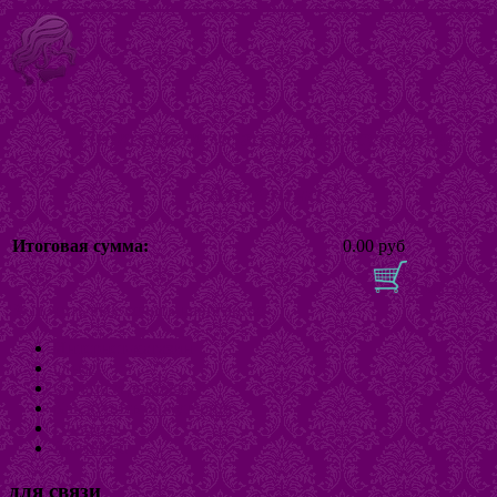
Интернет магазин бижутерии
"Ангелина"
Итоговая сумма:
0.00 руб
В корзину
Включить/выключить навигацию
Интернет-магазин
О нас
Оплата и доставка
Как купить бижутерию
Новости
Контакты
для связи