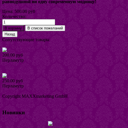
равнодушной ни одну современную модницу!
Цена:
500.00 руб
Количество:
Сопутствующие товары
Серьги Вальмира
200.00 руб
Перламутр
Купить
Подробнее
Серьги Глаша
250.00 руб
Перламутр
Купить
Подробнее
Copyright MAXXmarketing GmbH
JoomShopping Download & Support
Новинки