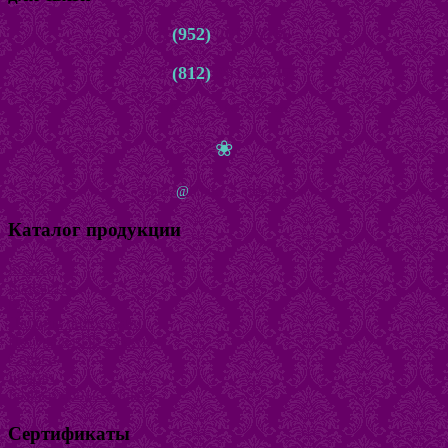
8
(952)
261-22-66
8
(812)
981-76-45
с 10.00 до 22.00 ежедневно
❀
zakaz
@
bijuteria-magazin.ru
Каталог продукции
Кольца
Браслеты
Бусы
Наборы бижутерии
Натуральный камень
Серьги
Броши
Безразмерные кольца
Сертификаты