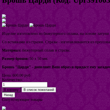
Увеличить изображение
Изделие изготовлено из бижутерного сплава, на основе латун
Со вставками из стразов. Стразы - изготавливаются из прессов
Материал:
бижутерный сплав и стразы.
Размер броши:
50 х 50 мм.
Брошь "Царди" -
дополнит Ваш образ и придаст ему загадо
Цена:
600.00 руб
Количество:
Сопутствующие товары
Кольцо Радость