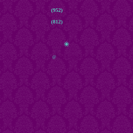
8
(952)
261-22-66
8
(812)
981-76-45
с 10.00 до 22.00 ежедневно
❀
zakaz
@
bijuteria-magazin.ru