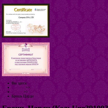
Вы здесь:
Главная
>>
Броши
>>
Брошь Царди
Брошь Царди
(Код:
Upr39100