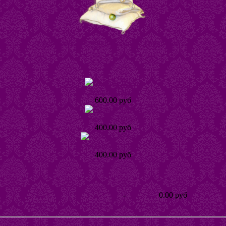
Магазин постельного белья "Горошина"
Кольцо Табби
600.00 руб
Кольцо Тинта
400.00 руб
Кольцо Хеллике
400.00 руб
-
0.00 руб