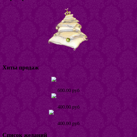
Магазин постельного белья "Горошина"
Хиты продаж
Кольцо Табби
600.00 руб
Кольцо Тинта
400.00 руб
Кольцо Хеллике
400.00 руб
Список желаний