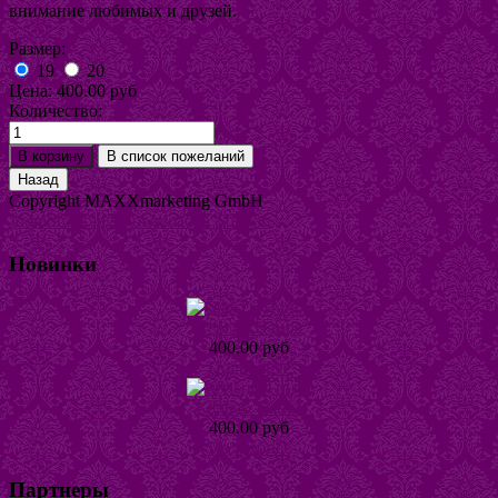
внимание любимых и друзей.
Размер:
19
20
Цена:
400.00 руб
Количество:
Copyright MAXXmarketing GmbH
JoomShopping Download & Support
Новинки
Серьги Наира
400.00 руб
Подробнее
Кольцо Тинта
400.00 руб
Подробнее
Партнеры