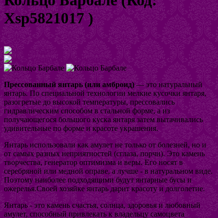
Xsp5821017
)
Увеличить изображение
Прессованный янтарь (или амброид)
— это натуральный
янтарь. По специальной технологии мелкие кусочки янтаря,
разогретые до высокой температуры, прессовались
гидравлическим способом в стальной форме, а из
получающегося большого куска янтаря затем вытачивались
удивительные по форме и красоте украшения.
Янтарь использовали как амулет не только от болезней, но и
от самых разных неприятностей (сглаза, порчи). Это камень
творчества, генератор оптимизма и веры. Его носят в
серебряной или медной оправе, а лучше - в натуральном виде.
Поэтому наиболее подходящими будут янтарные бусы и
ожерелья.Своей хозяйке янтарь дарит красоту и долголетие.
Янтарь - это камень счастья, солнца, здоровья и любовный
амулет, способный привлекать к владельцу самоцвета