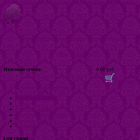
Интернет магазин бижутерии
"Ангелина"
Итоговая сумма:
0.00 руб
В корзину
Включить/выключить навигацию
Интернет-магазин
О нас
Оплата и доставка
Как купить бижутерию
Новости
Контакты
для связи