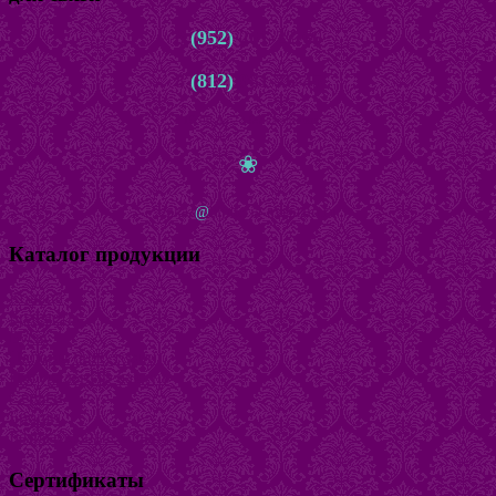
8
(952)
261-22-66
8
(812)
981-76-45
с 10.00 до 22.00 ежедневно
❀
zakaz
@
bijuteria-magazin.ru
Каталог продукции
Кольца
Браслеты
Бусы
Наборы бижутерии
Натуральный камень
Серьги
Броши
Безразмерные кольца
Сертификаты