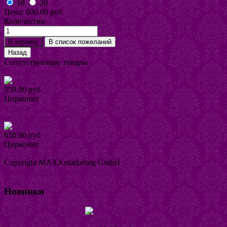
18
20
Цена:
600.00 руб
Количество:
Сопутствующие товары
Серьги Тактика
550.00 руб
Цирконит
Купить
Подробнее
Серьги Паулика
650.00 руб
Цирконит
Купить
Подробнее
Copyright MAXXmarketing GmbH
JoomShopping Download & Support
Новинки
Серьги Наира