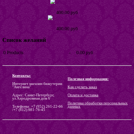
Кольцо Тинта
400.00 руб
Кольцо Хеллике
400.00 руб
Список желаний
0
Products
-
0.00 руб
Go to wishlist
Контакты:
Полезная информация:
Интернет магазин бижутерии
"Ангелина"
Как сделать заказ
Адрес: Санкт-Петербург,
Оплата и доставка
ул.Аэродромная дом 6
Политика обработки персональных
Телефоны: +7 (952) 261-22-66
данных
/+7 (812) 981-76-45