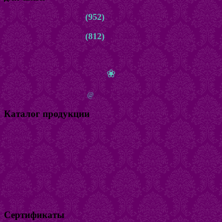
8
(952)
261-22-66
8
(812)
981-76-45
с 10.00 до 22.00 ежедневно
❀
zakaz
@
bijuteria-magazin.ru
Каталог продукции
Кольца
Браслеты
Бусы
Наборы бижутерии
Натуральный камень
Серьги
Броши
Безразмерные кольца
Сертификаты