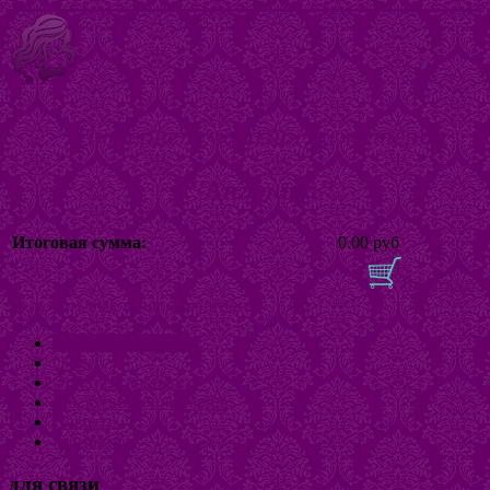
Интернет магазин бижутерии
"Ангелина"
Итоговая сумма:
0.00 руб
В корзину
Включить/выключить навигацию
Интернет-магазин
О нас
Оплата и доставка
Как купить бижутерию
Новости
Контакты
для связи