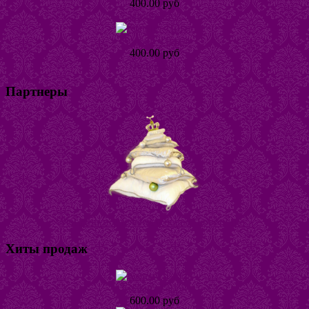
400.00 руб
Подробнее
Кольцо Тинта
400.00 руб
Подробнее
Партнеры
Магазин постельного белья "Горошина"
Хиты продаж
Кольцо Табби
600.00 руб