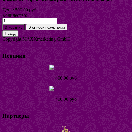
Цена:
500.00 руб
Количество:
Copyright MAXXmarketing GmbH
JoomShopping Download & Support
Новинки
Серьги Наира
400.00 руб
Подробнее
Кольцо Тинта
400.00 руб
Подробнее
Партнеры