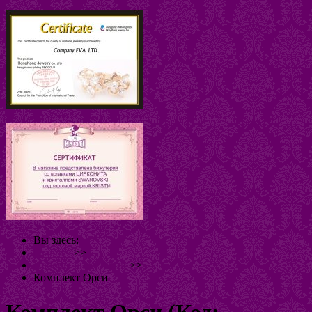
Вы здесь:
Главная
>>
Наборы бижутерии
>>
Комплект Орси
Комплект Орси
(Код: