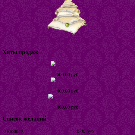
Магазин постельного белья "Горошина"
Хиты продаж
Кольцо Табби
600.00 руб
Кольцо Тинта
400.00 руб
Кольцо Хеллике
400.00 руб
Список желаний
0
Products
-
0.00 руб