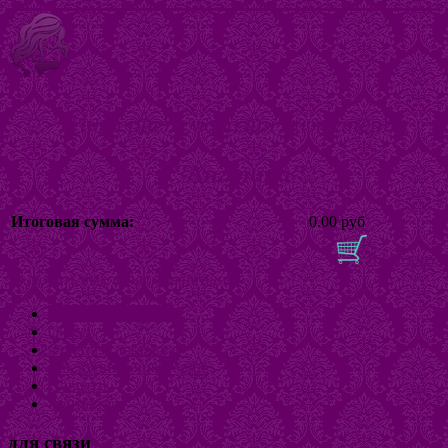
Интернет магазин бижутерии
"Ангелина"
Итоговая сумма:
0.00 руб
В корзину
Включить/выключить навигацию
Интернет-магазин
О нас
Оплата и доставка
Как купить бижутерию
Новости
Контакты
для связи