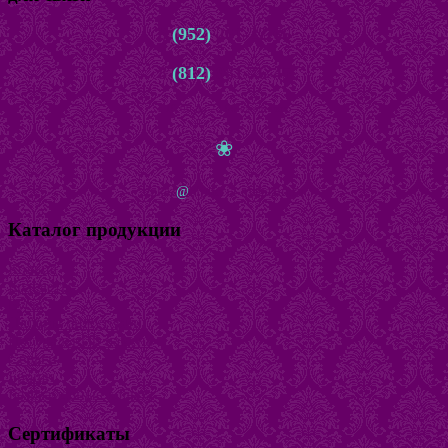
8
(952)
261-22-66
8
(812)
981-76-45
с 10.00 до 22.00 ежедневно
❀
zakaz
@
bijuteria-magazin.ru
Каталог продукции
Кольца
Браслеты
Бусы
Наборы бижутерии
Натуральный камень
Серьги
Броши
Безразмерные кольца
Сертификаты