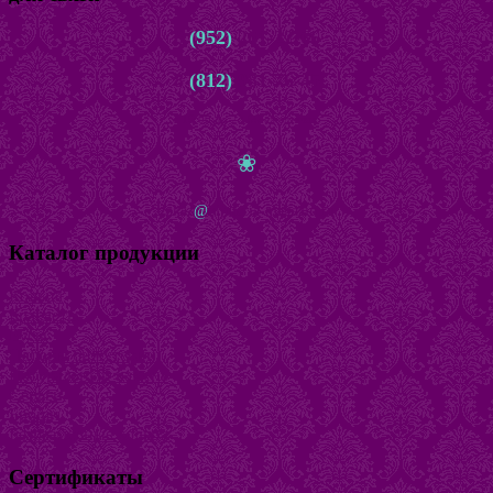
8
(952)
261-22-66
8
(812)
981-76-45
с 10.00 до 22.00 ежедневно
❀
zakaz
@
bijuteria-magazin.ru
Каталог продукции
Кольца
Браслеты
Бусы
Наборы бижутерии
Натуральный камень
Серьги
Броши
Безразмерные кольца
Сертификаты