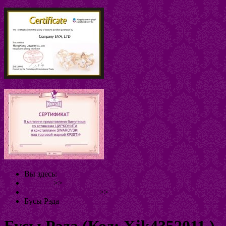
Вы здесь:
Главная
>>
Натуральный камень
>>
Бусы Рэда
Бусы Рэда
(Код:
Xjk4352011
)