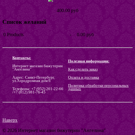
Кольцо Хеллике
400.00 руб
Список желаний
0
Products
-
0.00 руб
Go to wishlist
Контакты:
Полезная информация:
Интернет магазин бижутерии
"Ангелина"
Как сделать заказ
Адрес: Санкт-Петербург,
Оплата и доставка
ул.Аэродромная дом 6
Политика обработки персональных
Телефоны: +7 (952) 261-22-66
данных
/+7 (812) 981-76-45
Наверх
© 2026 Интернет магазин бижутерии "Ангелина"