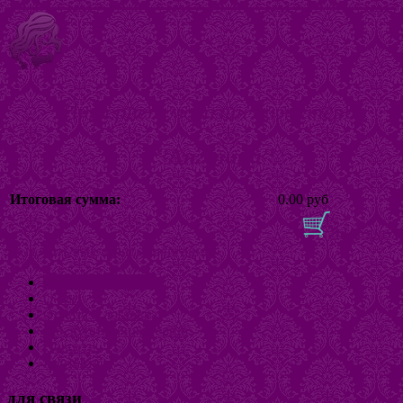
Интернет магазин бижутерии
"Ангелина"
Итоговая сумма:
0.00 руб
В корзину
Включить/выключить навигацию
Интернет-магазин
О нас
Оплата и доставка
Как купить бижутерию
Новости
Контакты
для связи