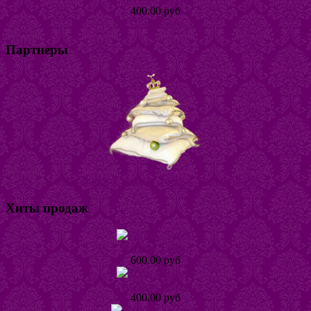
400.00 руб
Подробнее
Партнеры
Магазин постельного белья "Горошина"
Хиты продаж
Кольцо Табби
600.00 руб
Кольцо Тинта
400.00 руб