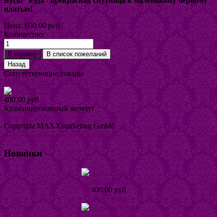
Бусы Рэда - прекрасная спутница к маленькому черному
платью!
Цена:
600.00 руб
Количество:
Сопутствующие товары
Браслет Атира
400.00 руб
Культивированный жемчуг
Купить
Подробнее
Copyright MAXXmarketing GmbH
JoomShopping Download & Support
Новинки
Серьги Наира
400.00 руб
Подробнее
Кольцо Тинта