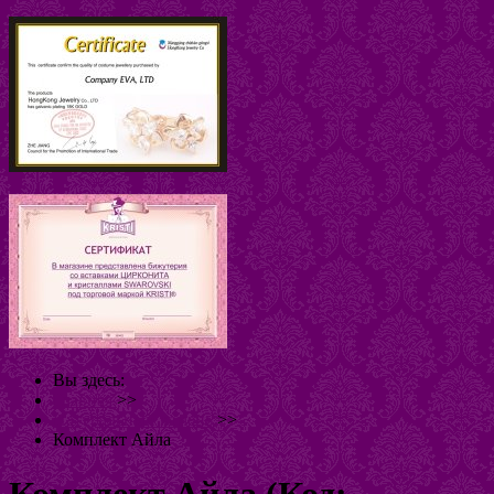
Вы здесь:
Главная
>>
Натуральный камень
>>
Комплект Айла
Комплект Айла
(Код: