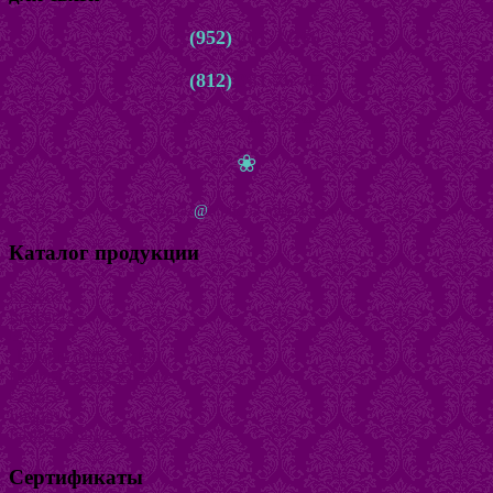
8
(952)
261-22-66
8
(812)
981-76-45
с 10.00 до 22.00 ежедневно
❀
zakaz
@
bijuteria-magazin.ru
Каталог продукции
Кольца
Браслеты
Бусы
Наборы бижутерии
Натуральный камень
Серьги
Броши
Безразмерные кольца
Сертификаты