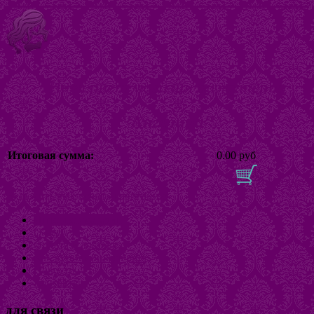
Интернет магазин бижутерии
"Ангелина"
Итоговая сумма:
0.00 руб
В корзину
Включить/выключить навигацию
Интернет-магазин
О нас
Оплата и доставка
Как купить бижутерию
Новости
Контакты
для связи