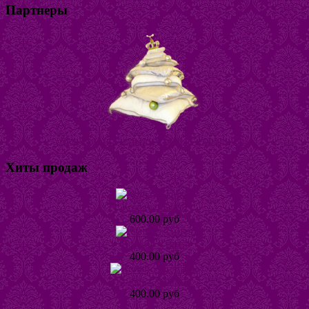
Партнеры
Магазин постельного белья "Горошина"
Хиты продаж
Кольцо Табби
600.00 руб
Кольцо Тинта
400.00 руб
Кольцо Хеллике
400.00 руб