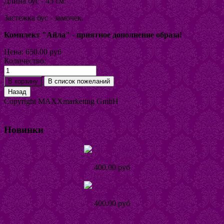
Длина бус - 45 см.
Застежка бус - замочек.
Комплект "Айла" -
приятное дополнение образа!
Цена:
650.00 руб
Количество:
Copyright MAXXmarketing GmbH
JoomShopping Download & Support
Новинки
Серьги Наира
400.00 руб
Подробнее
Кольцо Тинта
400.00 руб
Подробнее