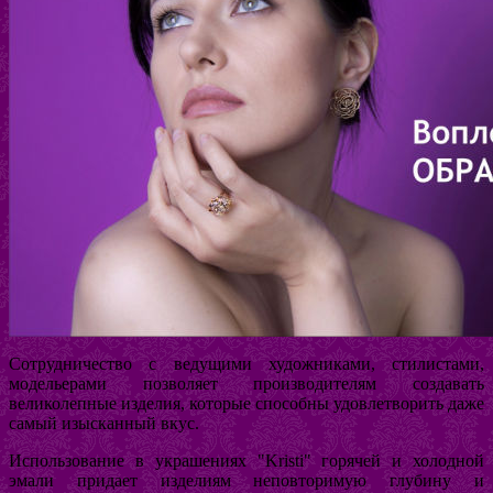
Сотрудничество с ведущими художниками, стилистами,
модельерами позволяет производителям создавать
великолепные изделия, которые способны удовлетворить даже
самый изысканный вкус.
Использование в украшениях "Kristi" горячей и холодной
эмали придает изделиям неповторимую глубину и