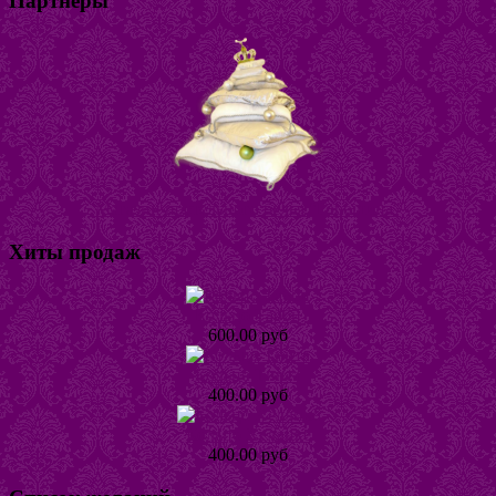
Партнеры
Магазин постельного белья "Горошина"
Хиты продаж
Кольцо Табби
600.00 руб
Кольцо Тинта
400.00 руб
Кольцо Хеллике
400.00 руб