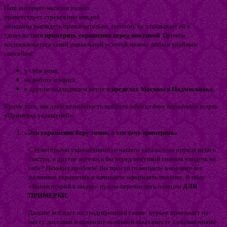
Наш интернет-магазин только
приветствует стремление каждой
женщины выглядеть привлекательно, поэтому не отказывает ей в
удовольствии
примерить украшения перед покупкой
. Причем
воспользоваться такой уникальной услугой можно любым удобным
способом:
у себя дома,
на работе в офисе,
в другом подходящем месте
в пределах Москвы и Подмосковья
.
Кроме того, мы даем возможность выбрать
один из двух вариантов услуги
«Примерка украшений»:
«Эти украшения беру точно, а эти хочу примерить»
С некоторыми украшениями из нашего каталога вы определились
быстро, а другие хотелось бы перед покупкой сначала увидеть на
себе? Никаких проблем! Вы просто помещаете в корзину все
желанные украшения и начинаете оформлять покупку. В поле
«Комментарий к заказу» нужно перечислить позиции
ДЛЯ
ПРИМЕРКИ
.
Дальше всё идет по традиционной схеме: курьер приезжает по
месту доставки и привозит основной заказ вместе с украшениями