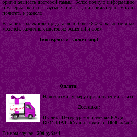
оригинальность цветовой гаммы. Более полную информацию
о материалах, используемых при создании бижутерии, можно
почитать в разделе
"Новости".
В наших коллекциях представлено более 8 000 эксклюзивных
моделей, различных цветовых решений и форм.
Твоя красота - спасет мир!
Оплата и доставка
Оплата:
Наличными курьеру при получении заказа.
Доставка:
В Санкт-Петербурге в пределах КАДа -
БЕСПЛАТНО
- при заказе от
1000
рублей!
В ином случае -
200
рублей.