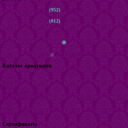
8
(952)
261-22-66
8
(812)
981-76-45
с 10.00 до 22.00 ежедневно
❀
zakaz
@
bijuteria-magazin.ru
Каталог продукции
Кольца
Браслеты
Бусы
Наборы бижутерии
Натуральный камень
Серьги
Броши
Безразмерные кольца
Сертификаты