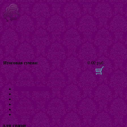
Интернет магазин бижутерии
"Ангелина"
Итоговая сумма:
0.00 руб
В корзину
Включить/выключить навигацию
Интернет-магазин
О нас
Оплата и доставка
Как купить бижутерию
Новости
Контакты
для связи