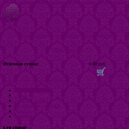
Интернет магазин бижутерии
"Ангелина"
Итоговая сумма:
0.00 руб
В корзину
Включить/выключить навигацию
Интернет-магазин
О нас
Оплата и доставка
Как купить бижутерию
Новости
Контакты
для связи