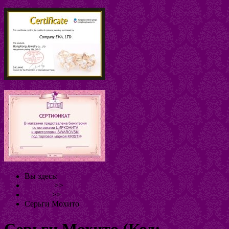
Вы здесь:
Главная
>>
Серьги
>>
Серьги Мохито
Серьги Мохито
(Код: