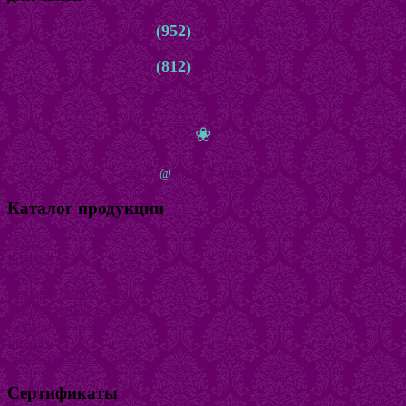
8
(952)
261-22-66
8
(812)
981-76-45
с 10.00 до 22.00 ежедневно
❀
zakaz
@
bijuteria-magazin.ru
Каталог продукции
Кольца
Браслеты
Бусы
Наборы бижутерии
Натуральный камень
Серьги
Броши
Безразмерные кольца
Сертификаты