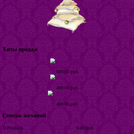
Магазин постельного белья "Горошина"
Хиты продаж
Кольцо Табби
600.00 руб
Кольцо Тинта
400.00 руб
Кольцо Хеллике
400.00 руб
Список желаний
0
Products
-
0.00 руб