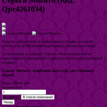
Qpr4261034
)
Увеличить изображение
Изделие изготовлено из бижутерного сплава, на основе
латуни или ЦАМ (комбинация цинка, алюминия и меди).
Со вставками из стразов. Стразы - изготавливаются из
прессованного прозрачного и цветного стекла оригинальной
огранки.
Серьги Мохито
- приятный аксессуар для стильного
образа
!
Цена:
200.00 руб
Количество:
Сопутствующие товары